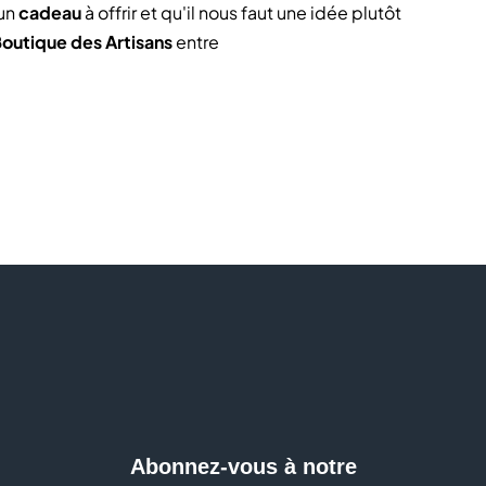
'un
cadeau
à offrir et qu'il nous faut une idée plutôt
Boutique des Artisans
entre
 la Boutique des Artisans, privilégiez des produits
créateurs et producteurs de votre région.
 locaux
:
confiture, chocolat
... Créez votre panier
tisans et producteurs locaux s'unissent pour vous
ule et même boutique !
Abonnez-vous à notre