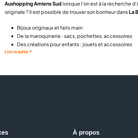
Aushopping Amiens Sud
lorsque l'on est à la recherche d
originale ? Il est possible de trouver son bonheur dans
La 
Bijoux originaux et faits main
De la maroquinerie : sacs, pochettes, accessoires
Des créations pour enfants : jouets et accessoires
Lire la suite
Accessoires
Des objets de décoration et de l’art de la table
Des articles de mode femme et homme
La boutique de créateurs répond à toutes les envies ! Avec
authentiques, locaux et de qualité, tout en soutenant les 
Un espace
épicerie
est prévu pour proposer des
produits
gourmand dans
La Boutique des Artisans
. De nombreux ar
proposer un catalogue de créations complet dans une se
ces
À propos