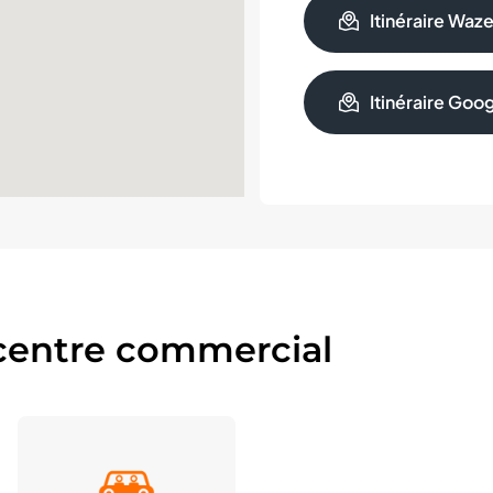
Itinéraire Waz
Itinéraire Goo
centre commercial