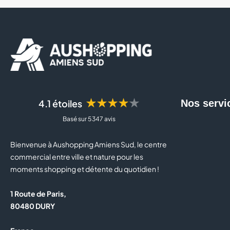
★★★★★
4.1 étoiles
Nos servi
Basé sur 5 347 avis
Bienvenue à Aushopping Amiens Sud, le centre
commercial entre ville et nature pour les
moments shopping et détente du quotidien !
1 Route de Paris,
80480 DURY