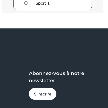
Sport (1)
FLUNCH
FRAM
FREE
GENERALE D'OPTIQUE
GEORGESPAUL
GRAIN DE MALICE
Abonnez-vous à notre
HISTOIRE D'OR
newsletter
INTERSPORT
S'inscrire
JEAN TROGNEUX