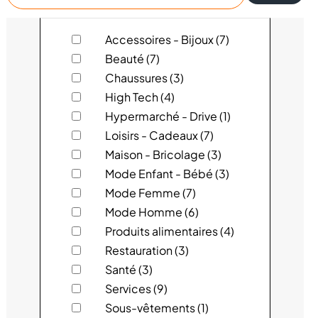
un
magasin
5ASEC
Accessoires - Bijoux (7)
Beauté (7)
ADOPT
Chaussures (3)
High Tech (4)
ATOL LES OPTICIENS
Hypermarché - Drive (1)
Loisirs - Cadeaux (7)
AUCHAN
Maison - Bricolage (3)
CHIC ET CHOC
Mode Enfant - Bébé (3)
Mode Femme (7)
DARJEELING LINGERIE
Mode Homme (6)
Produits alimentaires (4)
DEVRED 1902
Restauration (3)
Santé (3)
DIEGO DENIM SHOP
Services (9)
DONUTS AND DONUTS
Sous-vêtements (1)