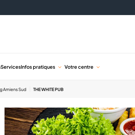
s
Services
Infos pratiques
Votre centre
ng Amiens Sud
THE WHITE PUB