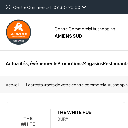
Centre Commercial
09:30 - 20:00
Auchan Amiens
08:30 - 21:00
Centre Commercial Aushopping
AMIENS SUD
Actualités, évènements
Promotions
Magasins
Restaurant
Accueil
Les restaurants de votre centre commercial Aushoppi
THE WHITE PUB
DURY