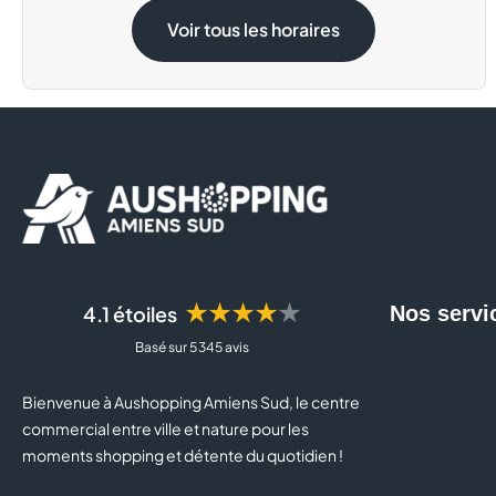
Samedi 15 Août
09:00 - 20:00
Voir tous les horaires
★★★★★
4.1 étoiles
Nos servi
Basé sur 5 345 avis
Bienvenue à Aushopping Amiens Sud, le centre
commercial entre ville et nature pour les
moments shopping et détente du quotidien !