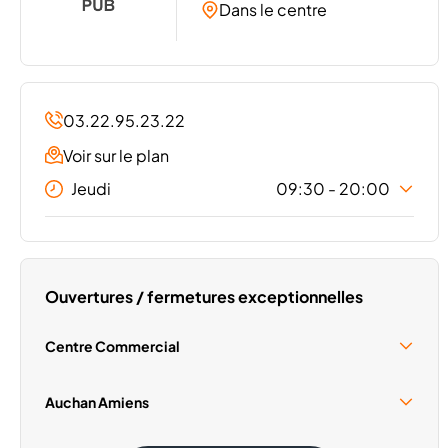
Dans le centre
03.22.95.23.22
Voir sur le plan
Jeudi
09:30 - 20:00
Lundi
09:30 - 20:00
Mardi
09:30 - 20:00
Mercredi
09:30 - 20:00
Ouvertures / fermetures exceptionnelles
Vendredi
09:30 - 20:00
Samedi
09:30 - 20:00
Centre Commercial
Dimanche
Fermé
Samedi 15 Août
10:00 - 19:00
Auchan Amiens