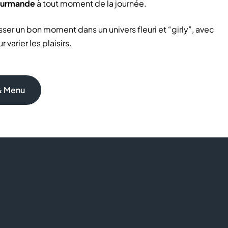
ourmande
à tout moment de la journée.
ser un bon moment dans un univers fleuri et “girly”, avec
arier les plaisirs.
& Menu
laçage coloré, fourrés crème ou fruits
ca, saveurs fruitées ou lactées
t chaud
ourmande dans une ambiance cosy, avec une offre
en famille, vous trouvez facilement une douceur adaptée