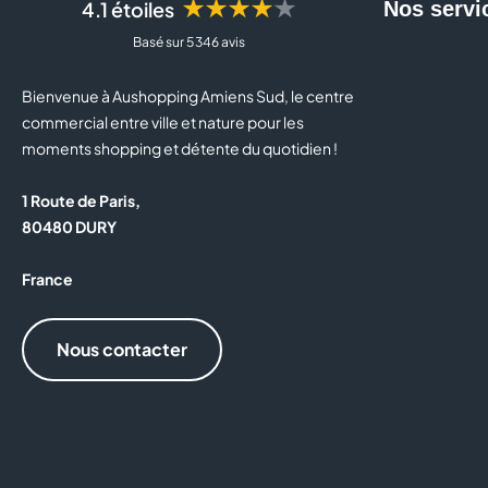
★★★★★
4.1 étoiles
Nos servi
Basé sur 5 346 avis
Bienvenue à Aushopping Amiens Sud, le centre
commercial entre ville et nature pour les
moments shopping et détente du quotidien !
1 Route de Paris,
80480 DURY
France
Nous contacter