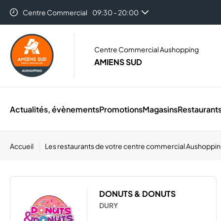
Centre Commercial
09:30 - 20:00
Auchan Amiens
08:30 - 21:00
Centre Commercial Aushopping
AMIENS SUD
Actualités, évènements
Promotions
Magasins
Restaurant
Accueil
Les restaurants de votre centre commercial Aushoppi
DONUTS & DONUTS
DURY