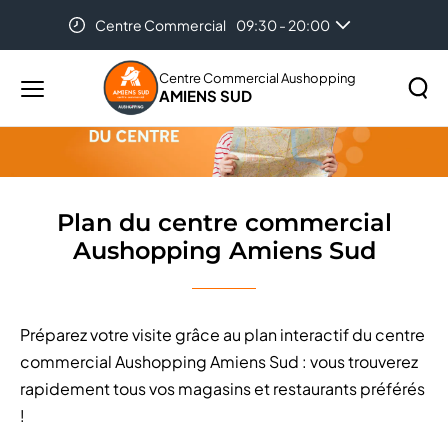
Centre Commercial
09:30 - 20:00
Accueil
Plan du centre commercial Aushopping Amiens Sud
Auchan Amiens
08:30 - 21:00
Centre Commercial Aushopping
AMIENS SUD
Menu
principal
Rechercher
Lancer
sur
la
le
recher
site
Plan du centre commercial
Aushopping Amiens Sud
Préparez votre visite grâce au plan interactif du centre
commercial Aushopping Amiens Sud : vous trouverez
rapidement tous vos magasins et restaurants préférés
!