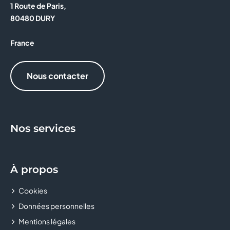
1 Route de Paris,
KIKO MILANO
80480 DURY
L'ANNEXE
France
LA BOUTIQUE DES ARTISANS
Nous contacter
LA BOUTIQUE DU COIFFEUR
LA POSTE
Nos services
LCL - LE CREDIT LYONNAIS
LE COMPTOIR DES ASTELLES
À propos
MAX'S COIFFURE
Cookies
MICROMANIA
Données personnelles
Mentions légales
MONTRES & CO