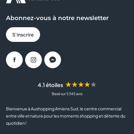
GEORGESPAUL
Abonnez-vous à notre newsletter
GRAIN DE MALICE
S'inscrire
HISTOIRE D'OR
INTERSPORT
Facebook
Instagram
Messenger
JEAN TROGNEUX
JEFF DE BRUGES
★★★★★
4.1 étoiles
Basé sur 5 345 avis
JULES
Bienvenue à Aushopping Amiens Sud, le centre commercial
JULIEN D'ORCEL
entre ville et nature pour les moments shopping et détente du
quotidien !
JUSTE ELLES