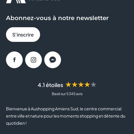
GEORGESPAUL
Abonnez-vous à notre newsletter
GRAIN DE MALICE
S'inscrire
HISTOIRE D'OR
INTERSPORT
Facebook
Instagram
Messenger
JEAN TROGNEUX
JEFF DE BRUGES
★★★★★
4.1 étoiles
Basé sur 5 345 avis
JULES
Bienvenue à Aushopping Amiens Sud, le centre commercial
JULIEN D'ORCEL
entre ville et nature pour les moments shopping et détente du
quotidien !
JUSTE ELLES