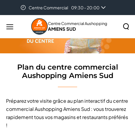
Centre Commercial
09:30 - 20:00
Accueil
Plan du centre commercial Aushopping Amiens Sud
Auchan Amiens
08:30 - 21:00
Centre Commercial Aushopping
AMIENS SUD
Menu
principal
Rechercher
Lancer
sur
la
le
recher
site
Plan du centre commercial
Aushopping Amiens Sud
Préparez votre visite grâce au plan interactif du centre
commercial Aushopping Amiens Sud : vous trouverez
rapidement tous vos magasins et restaurants préférés
!