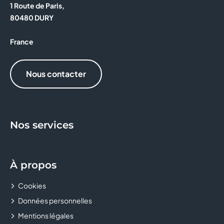
1 Route de Paris,
KIKO MILANO
80480 DURY
L'ANNEXE
France
LA BOUTIQUE DES ARTISANS
Nous contacter
LA BOUTIQUE DU COIFFEUR
LA POSTE
Nos services
LCL - LE CREDIT LYONNAIS
LE COMPTOIR DES ASTELLES
À propos
MAX'S COIFFURE
Cookies
MICROMANIA
Données personnelles
Mentions légales
MONTRES & CO