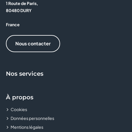
1 Route de Paris,
KIKO MILANO
80480 DURY
L'ANNEXE
France
LA BOUTIQUE DES ARTISANS
Nous contacter
LA BOUTIQUE DU COIFFEUR
LA POSTE
Nos services
LCL - LE CREDIT LYONNAIS
LE COMPTOIR DES ASTELLES
À propos
MAX'S COIFFURE
Cookies
MICROMANIA
Données personnelles
Mentions légales
MONTRES & CO