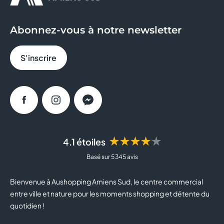
GEORGESPAUL
Abonnez-vous à notre newsletter
GRAIN DE MALICE
S'inscrire
HISTOIRE D'OR
INTERSPORT
Facebook
Instagram
Messenger
JEAN TROGNEUX
JEFF DE BRUGES
★★★★★
4.1 étoiles
Basé sur 5 345 avis
JULES
Bienvenue à Aushopping Amiens Sud, le centre commercial
JULIEN D'ORCEL
entre ville et nature pour les moments shopping et détente du
quotidien !
JUSTE ELLES