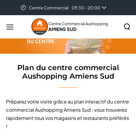
Centre Commercial
09:30 - 20:00
Accueil
Plan du centre commercial Aushopping Amiens Sud
Auchan Amiens
08:30 - 21:00
Centre Commercial Aushopping
AMIENS SUD
Menu
principal
Rechercher
Lancer
sur
la
le
recher
site
Plan du centre commercial
Aushopping Amiens Sud
Préparez votre visite grâce au plan interactif du centre
commercial Aushopping Amiens Sud : vous trouverez
rapidement tous vos magasins et restaurants préférés
!