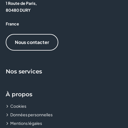
1 Route de Paris,
KIKO MILANO
80480 DURY
L'ANNEXE
France
LA BOUTIQUE DES ARTISANS
Nous contacter
LA BOUTIQUE DU COIFFEUR
LA POSTE
Nos services
LCL - LE CREDIT LYONNAIS
LE COMPTOIR DES ASTELLES
À propos
MAX'S COIFFURE
Cookies
MICROMANIA
Données personnelles
Mentions légales
MONTRES & CO