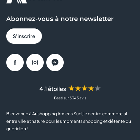
GEORGESPAUL
Abonnez-vous à notre newsletter
GRAIN DE MALICE
S'inscrire
HISTOIRE D'OR
INTERSPORT
Facebook
Instagram
Messenger
JEAN TROGNEUX
JEFF DE BRUGES
★★★★★
4.1 étoiles
Basé sur 5 345 avis
JULES
Bienvenue à Aushopping Amiens Sud, le centre commercial
JULIEN D'ORCEL
entre ville et nature pour les moments shopping et détente du
quotidien !
JUSTE ELLES