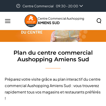
Centre Commercial
09:30 - 20:00
Accueil
Plan du centre commercial Aushopping Amiens Sud
Centre Commercial Aushopping
AMIENS SUD
Menu
principal
Rechercher
Lancer
sur
la
le
recher
site
Plan du centre commercial
Aushopping Amiens Sud
Préparez votre visite grâce au plan interactif du centre
commercial Aushopping Amiens Sud : vous trouverez
rapidement tous vos magasins et restaurants préférés
!