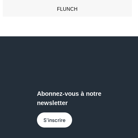
Sport (1)
FLUNCH
FRAM
FREE
GENERALE D'OPTIQUE
GEORGESPAUL
GRAIN DE MALICE
Abonnez-vous à notre
HISTOIRE D'OR
newsletter
INTERSPORT
S'inscrire
JEAN TROGNEUX