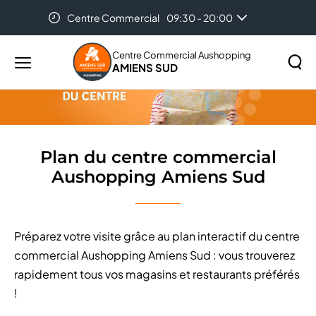
Centre Commercial
09:30 - 20:00
Accueil
Plan du centre commercial Aushopping Amiens Sud
Auchan Amiens
08:30 - 21:00
Centre Commercial Aushopping
AMIENS SUD
Menu
principal
Rechercher
Lancer
sur
la
le
recher
site
Plan du centre commercial
Aushopping Amiens Sud
Préparez votre visite grâce au plan interactif du centre
commercial Aushopping Amiens Sud : vous trouverez
rapidement tous vos magasins et restaurants préférés
!