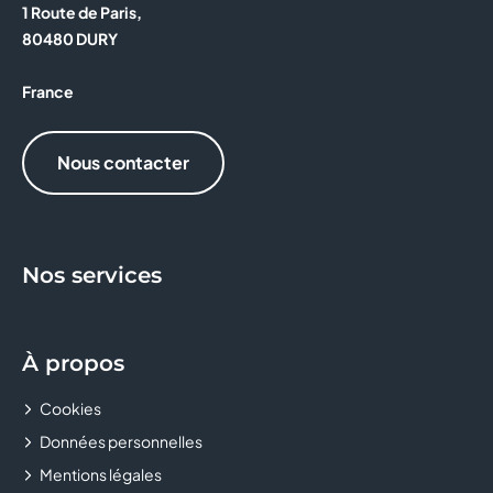
1 Route de Paris,
KIKO MILANO
80480 DURY
L'ANNEXE
France
LA BOUTIQUE DES ARTISANS
Nous contacter
LA BOUTIQUE DU COIFFEUR
LA POSTE
Nos services
LCL - LE CREDIT LYONNAIS
LE COMPTOIR DES ASTELLES
À propos
MAX'S COIFFURE
Cookies
MICROMANIA
Données personnelles
Mentions légales
MONTRES & CO