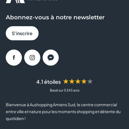
GEORGESPAUL
Abonnez-vous à notre newsletter
GRAIN DE MALICE
S'inscrire
HISTOIRE D'OR
INTERSPORT
Facebook
Instagram
Messenger
JEAN TROGNEUX
JEFF DE BRUGES
★★★★★
4.1 étoiles
Basé sur 5 345 avis
JULES
Bienvenue à Aushopping Amiens Sud, le centre commercial
JULIEN D'ORCEL
entre ville et nature pour les moments shopping et détente du
quotidien !
JUSTE ELLES