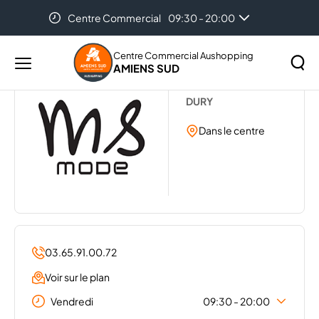
Centre Commercial
09:30 - 20:00
Accueil
...
MS MODE
Auchan Amiens
08:30 - 21:00
Centre Commercial Aushopping
AMIENS SUD
Menu
MS MODE
principal
Rechercher
DURY
Lancer
sur
la
Dans le centre
le
recher
site
03.65.91.00.72
Voir sur le plan
Vendredi
09:30 - 20:00